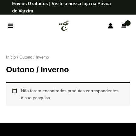
Skip
Envios Gratuitos | Visite a nossa loja na Póvoa
Searc
to
de Varzim
content
Início
/ Outono / Inverno
Outono / Inverno
Não foram encontrados produtos correspondentes
à sua pesquisa.