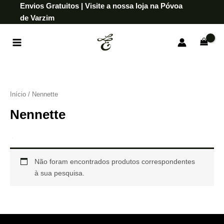
Skip
Envios Gratuitos | Visite a nossa loja na Póvoa
Searc
to
de Varzim
content
Início
/ Nennette
Nennette
Não foram encontrados produtos correspondentes
à sua pesquisa.