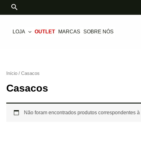
Skip
Search
to
content
LOJA
OUTLET
MARCAS
SOBRE NÓS
Início
/ Casacos
Casacos
Não foram encontrados produtos correspondentes à