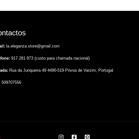
ntactos
il:
la.eleganza.store@gmail.com
efone:
917 281 873 (custo para chamada nacional)
ada:
Rua da Junqueira 49 4490-519 Póvoa de Varzim, Portugal
:
509707556